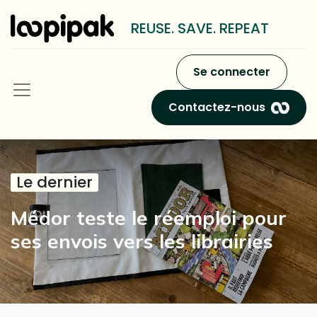
REUSE. SAVE. REPEAT
Se connecter
Contactez-nous
Le dernier
Médor teste le réemploi pour
ses envois vers les librairies