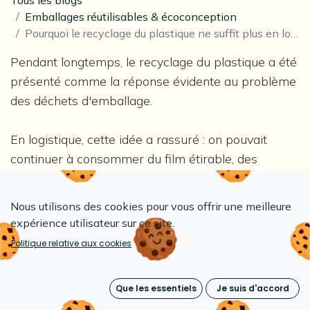
Tous les blogs
Emballages réutilisables & écoconception
Pourquoi le recyclage du plastique ne suffit plus en logistique
Pendant longtemps, le recyclage du plastique a été
présenté comme la réponse évidente au problème
des déchets d'emballage.
En logistique, cette idée a rassuré : on pouvait
continuer à consommer du film étirable, des
housses jetables, des protections à usage unique, à
condition qu'elles soient triées et recyclées en fin
Nous utilisons des cookies pour vous offrir une meilleure
de vie.
expérience utilisateur sur ce site.
Politique relative aux cookies
Mais aujourd'hui, cette logique montre ses limites.
Parce qu'en réalité, le vrai sujet n'est pas
Que les essentiels
Je suis d'accord
seulement
que devient le plastique après usage.