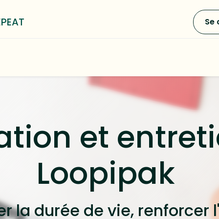
EPEAT
Se 
0
e LOOP³
Blog
A propos
tion et entret
Loopipak
r la durée de vie, renforcer 