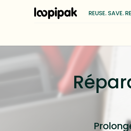
REUSE. SAVE. R
Solutions
Pour qui?
Méthod
Répara
Prolonge