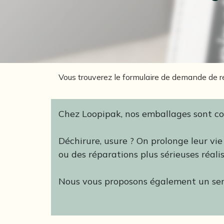
Vous trouverez le formulaire de demande de r
Chez Loopipak, nos emballages sont con
Déchirure, usure ? On prolonge leur vie
ou des réparations plus sérieuses réali
Nous vous proposons également un serv