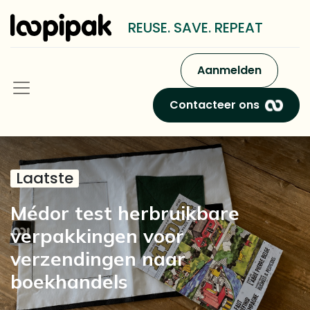
REUSE. SAVE. REPEAT
Aanmelden
Contacteer ons
Laatste
Médor test herbruikbare
verpakkingen voor
verzendingen naar
boekhandels