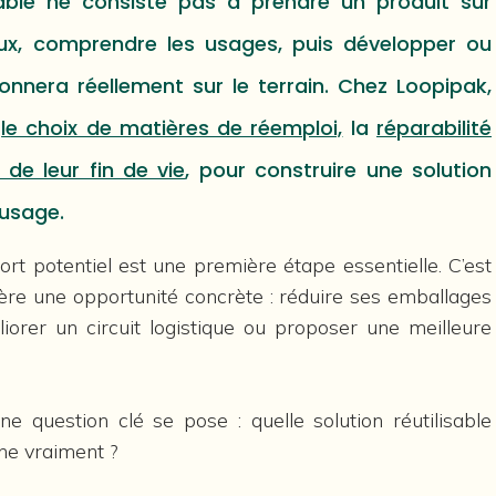
sable ne consiste pas à prendre un produit sur
flux, comprendre les usages, puis développer ou
ionnera réellement sur le terrain. Chez Loopipak,
i
le choix de matières de réemploi,
la
réparabilité
 de leur fin de vie
, pour construire une solution
’usage.
fort potentiel est une première étape essentielle. C’est
re une opportunité concrète : réduire ses emballages
éliorer un circuit logistique ou proposer une meilleure
une question clé se pose : quelle solution réutilisable
nne vraiment ?