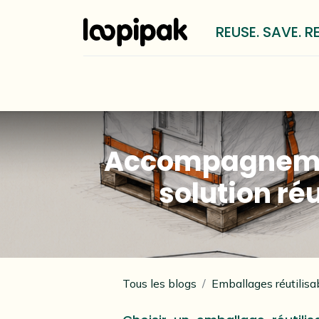
REUSE. SAVE. R
Solutions
Pour qui?
Méthod
Accompagnement
solution ré
Tous les blogs
Emballages réutilis