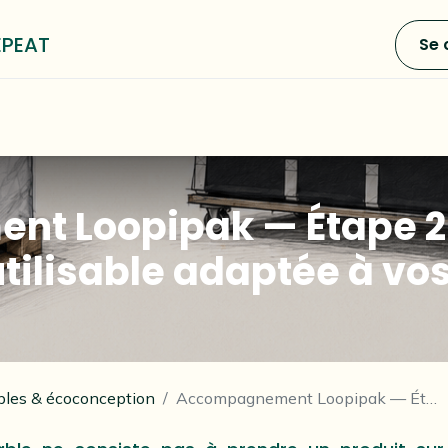
EPEAT
Se 
0
e LOOP³
Blog
A propos
 Loopipak — Étape 2 
utilisable adaptée à vo
ables & écoconception
Accompagnement Loopipak — Étape 2 : concevoir une solution réutilisable adaptée à vos opérations