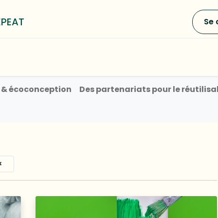
EPEAT
Se 
0
e LOOP³
Blog
A propos
s & écoconception
Des partenariats pour le réutilisa
×