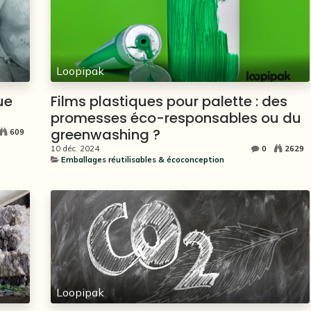
Loopipak
ue
Films plastiques pour palette : des
promesses éco-responsables ou du
greenwashing ?
609
10 déc. 2024
0
2629
Emballages réutilisables & écoconception
Loopipak