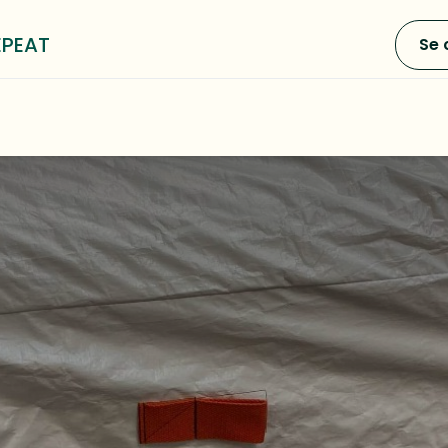
EPEAT
Se 
0
e LOOP³
Blog
A propos