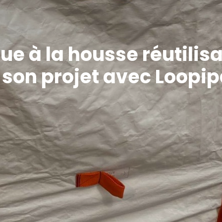
que à la housse réutili
 son projet avec Loopipa