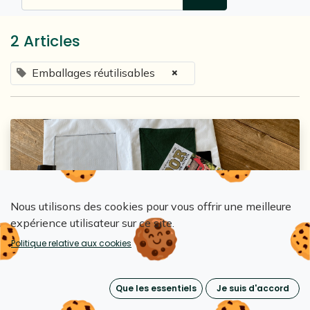
2 Articles
×
Emballages réutilisables
Nous utilisons des cookies pour vous offrir une meilleure
expérience utilisateur sur ce site.
Loopipak
Politique relative aux cookies
Médor teste le réemploi pour ses envois
vers les librairies
Que les essentiels
Je suis d'accord
9 juin 2026
0
471