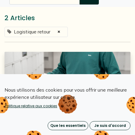
2 Articles
×
Logistique retour
Nous utilisons des cookies pour vous offrir une meilleure
expérience utilisateur sur ce site.
Loopipak
Politique relative aux cookies
Réutilisation des emballages : Comment
organiser la logistique du retour
Que les essentiels
Je suis d'accord
20 mars 2026
0
776
Emballages réutilisables & écoconception