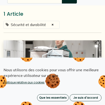
1 Article
×
Sécurité et durabilité
Nous utilisons des cookies pour vous offrir une meilleure
expérience utilisateur sur ce site.
Loopipak
Politique relative aux cookies
Les emballages Loopipak protègent-ils la
marchandise ?
Que les essentiels
Je suis d'accord
10 juil. 2024
0
2890