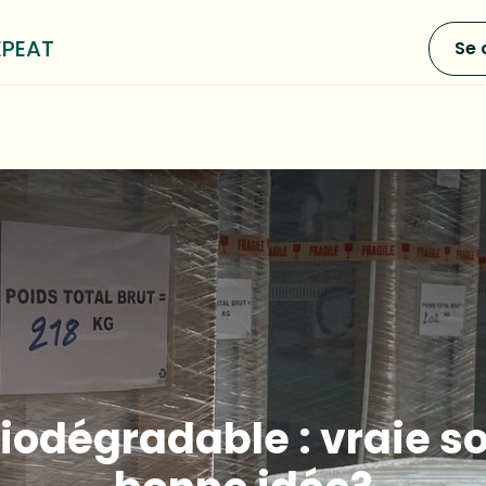
EPEAT
Se 
0
e LOOP³
Blog
A propos
iodégradable : vraie s