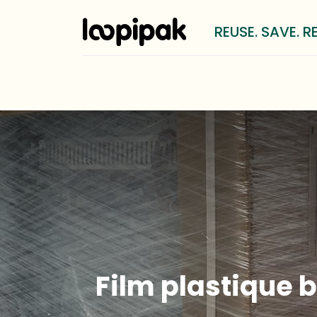
REUSE. SAVE. R
Solutions
Pour qui?
Méthod
Film plastique b