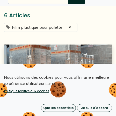
6 Articles
×
Film plastique pour palette
Nous utilisons des cookies pour vous offrir une meilleure
expérience utilisateur sur ce site.
Loopipak
Politique relative aux cookies
Combien coûte vraiment le filmage
manuel et automatique de vos palettes ?
Que les essentiels
Je suis d'accord
10 mars 2026
0
1113