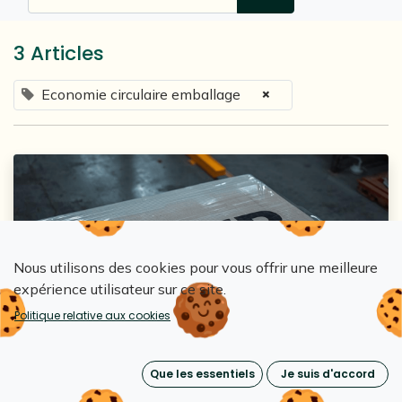
3 Articles
×
Economie circulaire emballage
Nous utilisons des cookies pour vous offrir une meilleure
expérience utilisateur sur ce site.
Loopipak
Politique relative aux cookies
Réutiliser ou payer : ce que le PPWR va
réellement coûter aux entreprises
Que les essentiels
Je suis d'accord
3 avr. 2026
0
840
Emballages réutilisables & écoconception