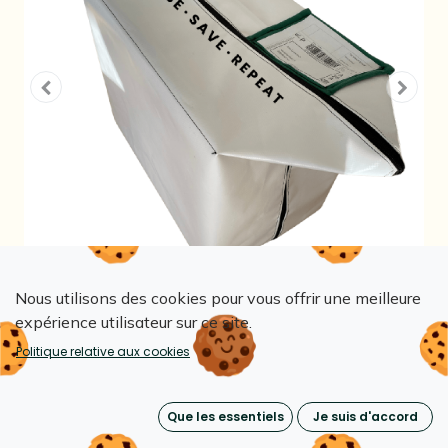
Nous utilisons des cookies pour vous offrir une meilleure
expérience utilisateur sur ce site.
Emballage réutilisable
Politique relative aux cookies
blanchisserie - type 1
Que les essentiels
Je suis d'accord
Ref.: