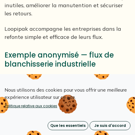
inutiles, améliorer la manutention et sécuriser
les retours.
Loopipak accompagne les entreprises dans la
refonte simple et efficace de leurs flux.​
Exemple anonymisé — flux de
blanchisserie industrielle
sacs jetables → sacs réutilisables
meilleure hygiène
Nous utilisons des cookies pour vous offrir une meilleure
process plus simple
expérience utilisateur sur ce site.
économies logistiques
Politique relative aux cookies
intégration d'un système de tracking
Que les essentiels
Je suis d'accord
Nous optimisons :