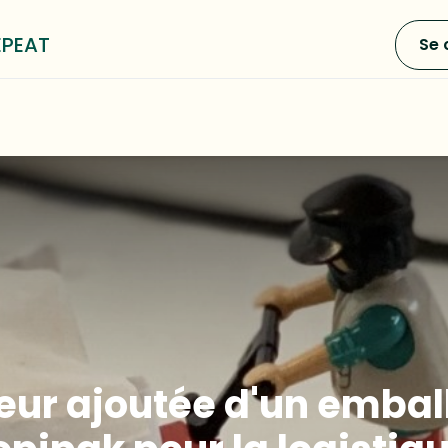
EPEAT
Se 
0
e LOOP³
Blog
A propos
leur ajoutée d'un embal