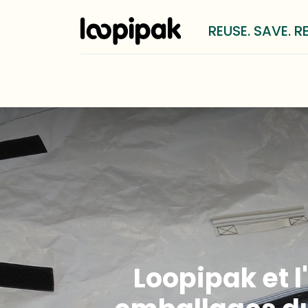
REUSE. SAVE. R
Solutions
Pour qui?
Méthod
Loopipak et l