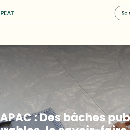
EPEAT
Se 
0
e LOOP³
Blog
A propos
'APAC : Des bâches pub