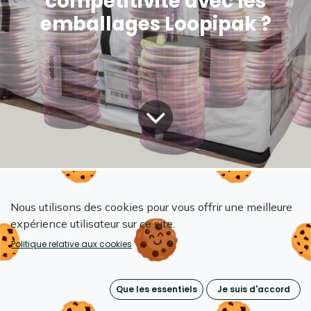
compétitivité avec les
emballages Loopipak ?
Tous les blogs
L'impact Loopipak
Nous utilisons des cookies pour vous offrir une meilleure
Comment booster la rentabilité et la compétitivité avec les emballages Loopipak ?
expérience utilisateur sur ce site.
Politique relative aux cookies
Dans un contexte où la durabilité et la réduction
des coûts sont devenues des priorités pour les
Que les essentiels
Je suis d'accord
entreprises, la housse Loopipak se présente