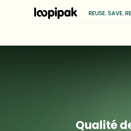
REUSE. SAVE. R
Solutions
Pour qui?
Méthod
Qualité d