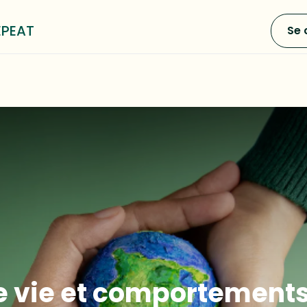
EPEAT
Se 
0
e LOOP³
Blog
A propos
e vie et comportement