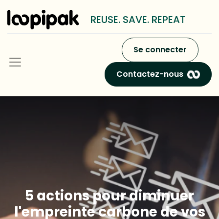
REUSE. SAVE. REPEAT
Se connecter
Contactez-nous
5 actions pour diminuer
l'empreinte carbone de vos