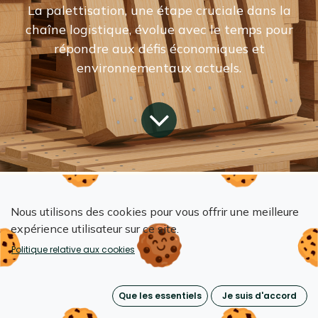
La palettisation, une étape cruciale dans la
chaîne logistique, évolue avec le temps pour
répondre aux défis économiques et
environnementaux actuels.
Tous les blogs
Nous utilisons des cookies pour vous offrir une meilleure
Emballages réutilisables & écoconception
expérience utilisateur sur ce site.
3 nouvelles façons plus économiques et écologiques de palettiser
Politique relative aux cookies
Voici quelques-unes des nouvelles façons plus
économiques et écologiques de palettiser.
Que les essentiels
Je suis d'accord