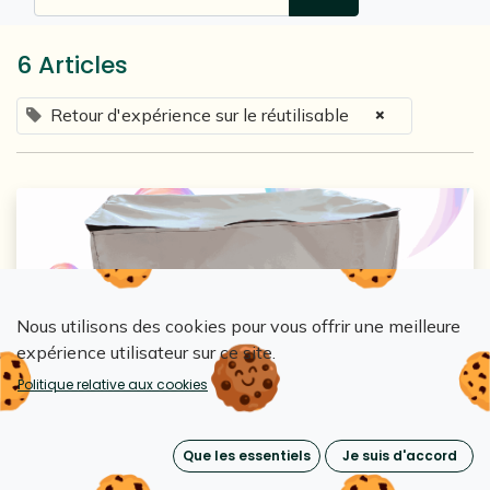
6 Articles
×
Retour d'expérience sur le réutilisable
Nous utilisons des cookies pour vous offrir une meilleure
expérience utilisateur sur ce site.
Loopipak
Politique relative aux cookies
Peut-on vraiment réutiliser un sac de
blanchisserie ? DEPAIRON teste Loopipak
Que les essentiels
Je suis d'accord
4 juil. 2025
0
1925