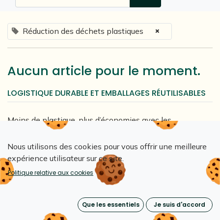
×
Réduction des déchets plastiques
Aucun article pour le moment.
LOGISTIQUE DURABLE ET EMBALLAGES RÉUTILISABLES
Moins de plastique, plus d’économies avec les
emballages réutilisables Loopipak!
Nous utilisons des cookies pour vous offrir une meilleure
expérience utilisateur sur ce site.
TAGS
Politique relative aux cookies
1. Ecoconception et impact environnemental
Que les essentiels
Je suis d'accord
ACV (Analyse de cycle de vie) emballage