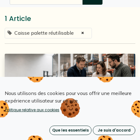
1 Article
×
Caisse palette réutilisable
Nous utilisons des cookies pour vous offrir une meilleure
expérience utilisateur sur ce site.
Loopipak
Politique relative aux cookies
Accompagnement Loopipak — Étape 1 :
identifier les flux où le réutilisable crée le
Que les essentiels
Je suis d'accord
plus de valeur
11 mai 2026
0
584