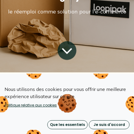
le réemploi comme solution pour l'e-commerce
Tous les blogs
Nous utilisons des cookies pour vous offrir une meilleure
Emballages réutilisables & écoconception
expérience utilisateur sur ce site.
Le Vrai prix de vos emballages jetables
Politique relative aux cookies
​Le problème
Que les essentiels
Je suis d'accord