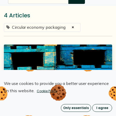
4 Articles
×
Circular economy packaging
We use cookies to provide you a better user experience
Loopipak
on this website.
Cookie Policy
6 étapes pour créer un emballage
réutilisable Loopipak : une démarche
Only essentials
I agree
circulaire et responsable
Dec 9, 2024
0
2873