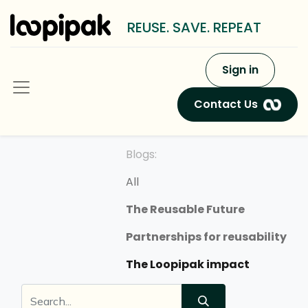
REUSE. SAVE. REPEAT
Sign in
Contact Us
Blogs:
All
The Reusable Future
Partnerships for reusability
The Loopipak impact