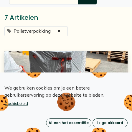
7 Artikelen
×
Palletverpakking
We gebruiken cookies om je een betere
gebruikerservaring op deze website te bieden.
Loopipak
Cookiebeleid
Hoe kan men plastic folie in de logistiek
vervangen?
Alleen het essentiële
Ik ga akkoord
5 mei 2026
0
670