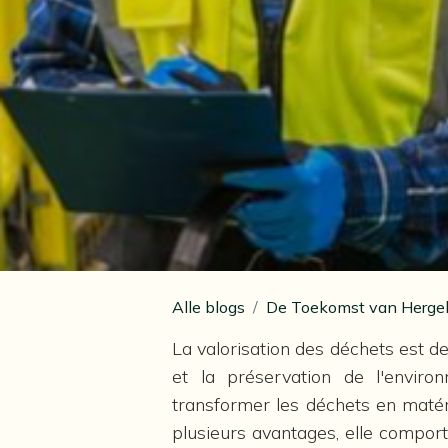
Alle blogs
De Toekomst van Hergeb
La valorisation des déchets est 
et la préservation de l'enviro
transformer les déchets en matéri
plusieurs avantages, elle comport