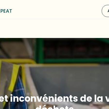
EPEAT
0
P³ Methode
Blog
Over ons
t inconvénients de la 