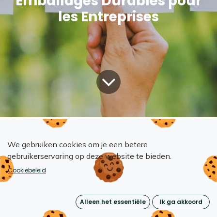
Emballages Durables pour
les Entreprises
Alle blogs
De Toekomst van Hergebruik
We gebruiken cookies om je een betere
Les Avantages Concurrentiels des Emballages Durables pour les Entreprises
gebruikerservaring op deze website te bieden.
Cookiebeleid
Dans une époque où la durabilité et la
responsabilité environnementale sont au cœur des
Alleen het essentiële
Ik ga akkoord
préoccupations, les entreprises cherchent des