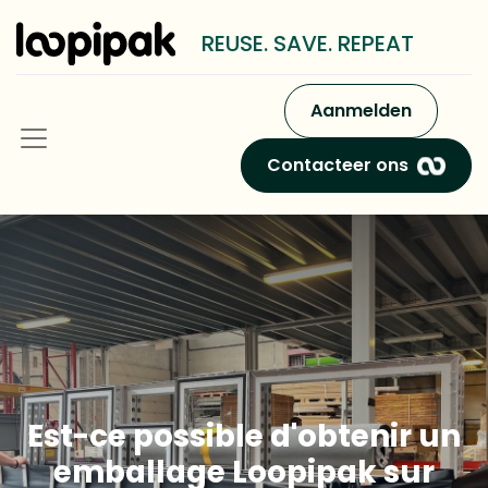
REUSE. SAVE. REPEAT
Aanmelden
Contacteer ons
Est-ce possible d'obtenir un
emballage Loopipak sur