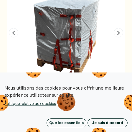
Nous utilisons des cookies pour vous offrir une meilleure
expérience utilisateur sur ce site.
Politique relative aux cookies
Housse de protection pour
palette 120/80 - à enfiler,
Que les essentiels
Je suis d'accord
ouverture sur une arête